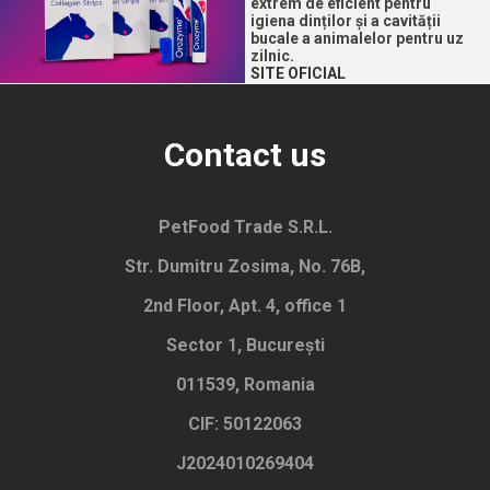
extrem de eficient pentru
igiena dinților și a cavității
bucale a animalelor pentru uz
zilnic.
SITE OFICIAL
Contact us
PetFood Trade S.R.L.
Str. Dumitru Zosima, No. 76B,
2nd Floor, Apt. 4, office 1
Sector 1, București
011539, Romania
CIF: 50122063
J2024010269404